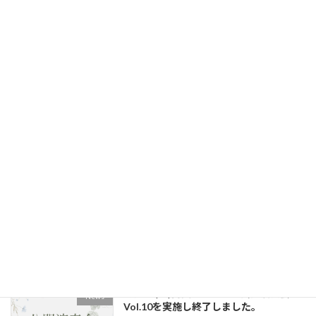
6月20日(土) 旧東京音楽学校奏楽堂で
News
「ピアノで世界旅行コンサート」を開催
しました。
2026年5月24日
新規入会受付再開のお知らせ
お知らせ
2026年5月7日
コンサート情報です！5月～7月の演奏会
News
３件追加です。
2026年4月26日
5月5日(祝)南大塚ホールで公開演奏会
News
Vol.10を実施し終了しました。