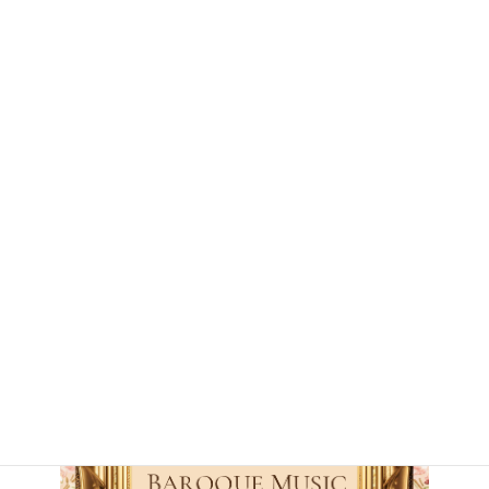
世田谷区代田5丁目35－2
住
※公演に関する教会へのお問い合わせはご遠
所
慮ください。
アク
各線下北沢駅 徒歩3分
セス
客席
約90席
入場無料
料金
ご来場の際には、事前に下記ボタンの予約フ
ォームよりご予約をお願いいたします。
主催
ピアノサークルP